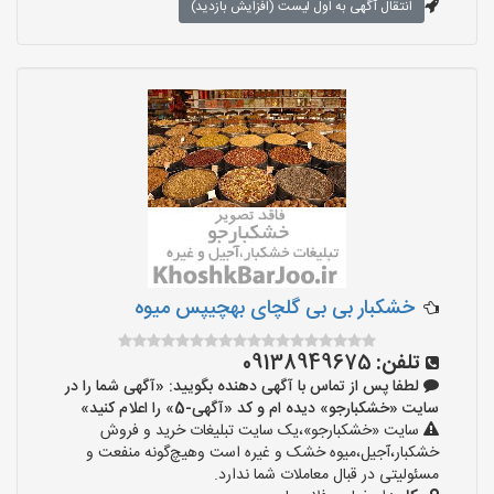
انتقال آگهی به اول لیست (افزایش بازدید)
خشکبار بی بی گلچای بهچیپس میوه
تلفن:
09138949675
لطفا پس از تماس با آگهی دهنده بگویید: «آگهی شما را در
سایت «خشکبارجو» دیده ام و کد «آگهی-5» را اعلام کنید»
سایت «خشکبارجو»،یک سایت تبلیغات خرید و فروش
خشکبار،آجیل،میوه خشک و غیره است وهیچ‌گونه منفعت و
مسئولیتی در قبال معاملات شما ندارد.