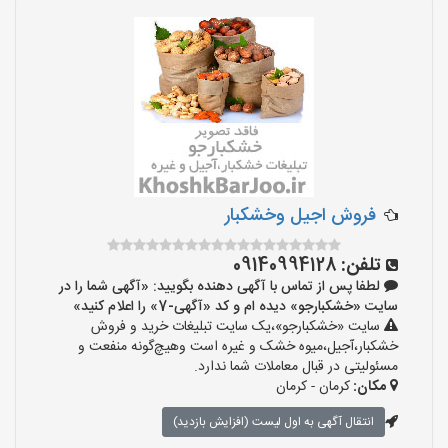
فروش اجیل وخشکبار
تلفن:
09140994128
لطفا پس از تماس با آگهی دهنده بگویید: «آگهی شما را در
سایت «خشکبارجو» دیده ام و کد «آگهی-7» را اعلام کنید»
سایت «خشکبارجو»،یک سایت تبلیغات خرید و فروش
خشکبار،آجیل،میوه خشک و غیره است وهیچ‌گونه منفعت و
مسئولیتی در قبال معاملات شما ندارد.
مکان:
کرمان - کرمان
انتقال آگهی به اول لیست (افزایش بازدید)