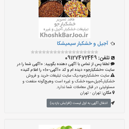
آجیل و خشکبار سیمیشکا
تلفن:
09127472449
لطفا پس از تماس با آگهی دهنده بگویید: «آگهی شما را در
سایت «خشکبارجو» دیده ام و کد «آگهی-10» را اعلام کنید»
سایت «خشکبارجو»،یک سایت تبلیغات خرید و فروش
خشکبار،آجیل،میوه خشک و غیره است وهیچ‌گونه منفعت و
مسئولیتی در قبال معاملات شما ندارد.
مکان:
تهران - تهران
انتقال آگهی به اول لیست (افزایش بازدید)