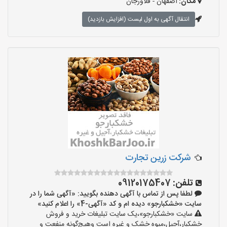
مکان:
اصفهان - فلاورجان
انتقال آگهی به اول لیست (افزایش بازدید)
شرکت زرین تجارت
تلفن:
09120175407
لطفا پس از تماس با آگهی دهنده بگویید: «آگهی شما را در
سایت «خشکبارجو» دیده ام و کد «آگهی-4» را اعلام کنید»
سایت «خشکبارجو»،یک سایت تبلیغات خرید و فروش
خشکبار،آجیل،میوه خشک و غیره است وهیچ‌گونه منفعت و