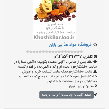
فروشگاه مواد غذایی باران
تلفن:
09195431737
لطفا پس از تماس با آگهی دهنده بگویید: «آگهی شما را در
سایت «خشکبارجو» دیده ام و کد «آگهی-8» را اعلام کنید»
سایت «خشکبارجو»،یک سایت تبلیغات خرید و فروش
خشکبار،آجیل،میوه خشک و غیره است وهیچ‌گونه منفعت و
مسئولیتی در قبال معاملات شما ندارد.
مکان:
تهران - تهران
انتقال آگهی به اول لیست (افزایش بازدید)