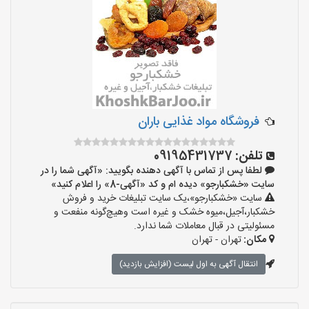
فروشگاه مواد غذایی باران
تلفن:
09195431737
لطفا پس از تماس با آگهی دهنده بگویید: «آگهی شما را در
سایت «خشکبارجو» دیده ام و کد «آگهی-8» را اعلام کنید»
سایت «خشکبارجو»،یک سایت تبلیغات خرید و فروش
خشکبار،آجیل،میوه خشک و غیره است وهیچ‌گونه منفعت و
مسئولیتی در قبال معاملات شما ندارد.
مکان:
تهران - تهران
انتقال آگهی به اول لیست (افزایش بازدید)