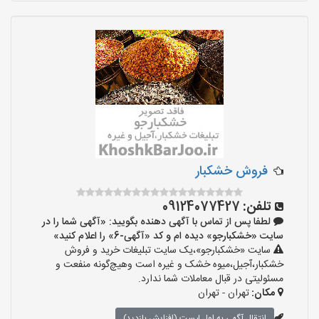
فروش خشکبار
تلفن:
09124077427
لطفا پس از تماس با آگهی دهنده بگویید: «آگهی شما را در
سایت «خشکبارجو» دیده ام و کد «آگهی-6» را اعلام کنید»
سایت «خشکبارجو»،یک سایت تبلیغات خرید و فروش
خشکبار،آجیل،میوه خشک و غیره است وهیچ‌گونه منفعت و
مسئولیتی در قبال معاملات شما ندارد.
مکان:
تهران - تهران
انتقال آگهی به اول لیست (افزایش بازدید)