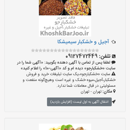
آجیل و خشکبار سیمیشکا
تلفن:
09127472449
لطفا پس از تماس با آگهی دهنده بگویید: «آگهی شما را در
سایت «خشکبارجو» دیده ام و کد «آگهی-10» را اعلام کنید»
سایت «خشکبارجو»،یک سایت تبلیغات خرید و فروش
خشکبار،آجیل،میوه خشک و غیره است وهیچ‌گونه منفعت و
مسئولیتی در قبال معاملات شما ندارد.
مکان:
تهران - تهران
انتقال آگهی به اول لیست (افزایش بازدید)