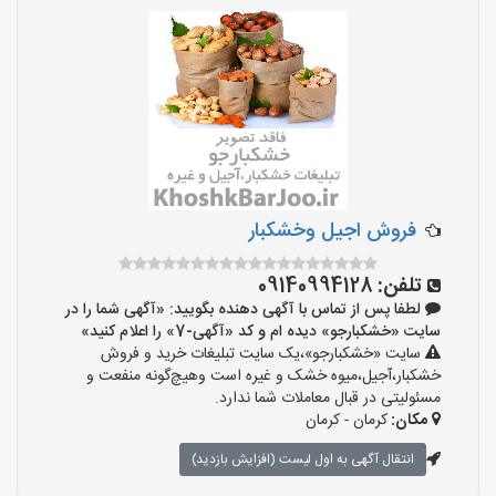
فروش اجیل وخشکبار
تلفن:
09140994128
لطفا پس از تماس با آگهی دهنده بگویید: «آگهی شما را در
سایت «خشکبارجو» دیده ام و کد «آگهی-7» را اعلام کنید»
سایت «خشکبارجو»،یک سایت تبلیغات خرید و فروش
خشکبار،آجیل،میوه خشک و غیره است وهیچ‌گونه منفعت و
مسئولیتی در قبال معاملات شما ندارد.
مکان:
کرمان - کرمان
انتقال آگهی به اول لیست (افزایش بازدید)