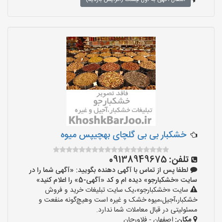
خشکبار بی بی گلچای بهچیپس میوه
تلفن:
09138949675
لطفا پس از تماس با آگهی دهنده بگویید: «آگهی شما را در
سایت «خشکبارجو» دیده ام و کد «آگهی-5» را اعلام کنید»
سایت «خشکبارجو»،یک سایت تبلیغات خرید و فروش
خشکبار،آجیل،میوه خشک و غیره است وهیچ‌گونه منفعت و
مسئولیتی در قبال معاملات شما ندارد.
مکان:
اصفهان - فلاورجان