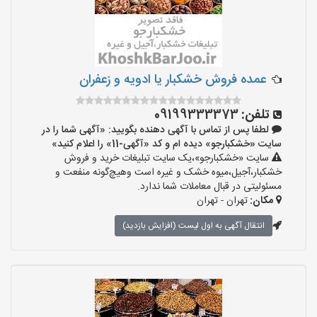
عمده فروش خشکبار یا ادویه و زعفران
تلفن:
09199333373
لطفا پس از تماس با آگهی دهنده بگویید: «آگهی شما را در
سایت «خشکبارجو» دیده ام و کد «آگهی-11» را اعلام کنید»
سایت «خشکبارجو»،یک سایت تبلیغات خرید و فروش
خشکبار،آجیل،میوه خشک و غیره است وهیچ‌گونه منفعت و
مسئولیتی در قبال معاملات شما ندارد.
مکان:
تهران - تهران
انتقال آگهی به اول لیست (افزایش بازدید)