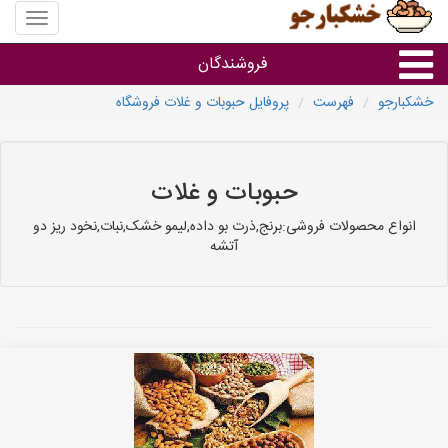
منوی
سایت
خشکبار
فروشندگان
خشکبارجو
فهرست
پروفایل حبوبات و غلات فروشگاه
گروه ها
فروشنده های استان ها
حبوبات و غلات
انواع محصولات فروشی:برنج,ذرت بو داده,لیمو خشک,نبات,نخود ریز دو
آتشه