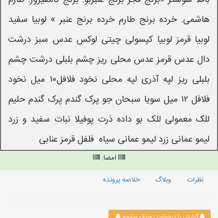
باقلا شوشتر «برنج فجر برنج عنبربو: برنج کامفیروز: طارم
هاشمی. خرده برنج طارم خرده برنج عنبر » لوبیا سفید
لوبیا قرمز لوبیا کپسولی چیتی لوکس عدس سبز درشت
دال عدس قرمز عدس محلی ریز چشم بلبلی درشت چشم
بلبلی ریز لپه آذری لپه محلی نخود فلافل۱۰ میل نخود
فلافل ۱۲ میل سویا سبحان جو پرک گندم پرک گندم حلیم
للک معمولی للک بو داده ذرت پوفیلا نبات سفید و زرد
لیمو عمانی زرد لیمو عمانی سیاه ‌‌ فلفل قرمز عنابی
امضا:
نظرات
وبلاگ
خلاصه پرونده
گزارش یا درخواست حذف صفحه