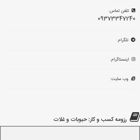
تلفن تماس:
09373347240
تلگرام:
اینستاگرام:
وب سایت:
رزومه کسب و کار: حبوبات و غلات