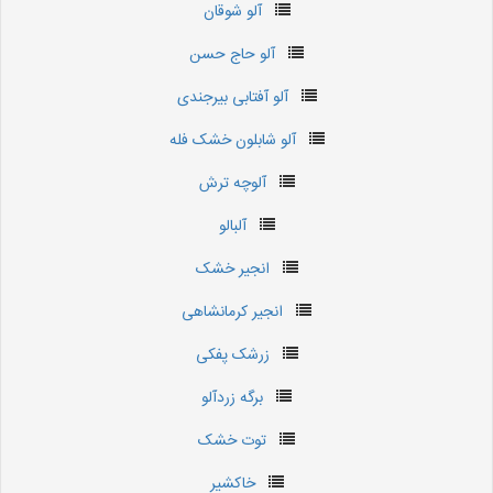
آلو شوقان
آلو حاج حسن
آلو آفتابی بیرجندی
آلو شابلون خشک فله
آلوچه ترش
آلبالو
انجیر خشک
انجیر کرمانشاهی
زرشک پفکی
برگه زردآلو
توت خشک
خاکشیر