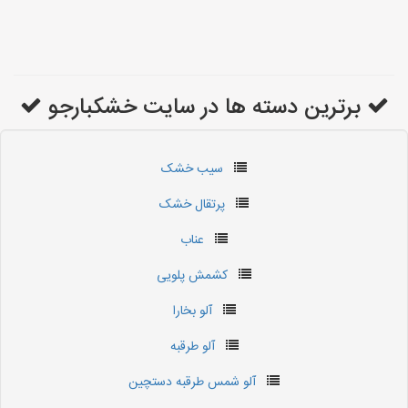
برترین دسته ها در سایت خشکبارجو
سیب خشک
پرتقال خشک
عناب
کشمش پلویی
آلو بخارا
آلو طرقبه
آلو شمس طرقبه دستچین