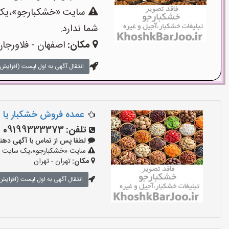
سایت «خشکبارجو»،یک س
شما ندارد.
مکان:
اصفهان - فلاورجا
انتقال آگهی به اول لیست (افزایش 
عمده فروش خشکبار یا اد
تلفن:
09199333373
لطفا پس از تماس با آگهی دهنده بگو
سایت «خشکبارجو»،یک سایت تبل
مکان:
تهران - تهران
انتقال آگهی به اول لیست (افزایش 