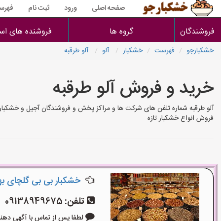
صفحه اصلی
ورود
ثبت نام
فهرس
فروشندگان
گروه ها
فروشنده های است
خشکبارجو
فهرست
خشکبار
آلو
آلو طرقبه
خرید و فروش آلو طرقبه
آلو طرقبه شماره تلفن های شرکت ها و مراکز پخش و فروشندگان آجیل و خشکبار
فروش انواع خشکبار تازه
خشکبار بی بی گلچای ب
تلفن:
09138949675
لطفا پس از تماس با آگهی دهنده بگو