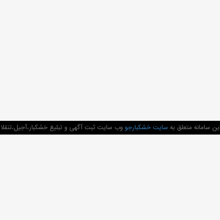
ن سامانه متعلق به
سایت خشکبارجو
وب سایت ثبت آگهی و تبلیغ خشکبار،آجیل،تنقلات 