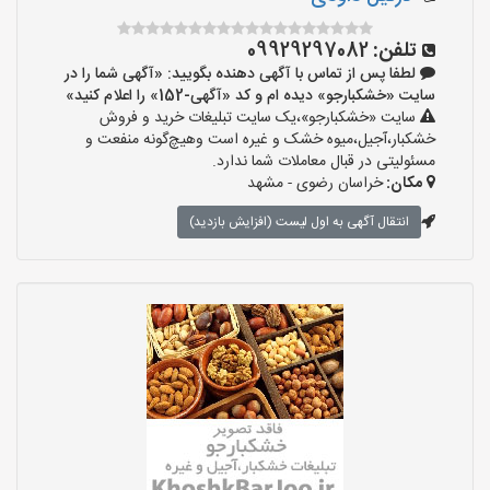
تلفن:
09929297082
لطفا پس از تماس با آگهی دهنده بگویید: «آگهی شما را در
سایت «خشکبارجو» دیده ام و کد «آگهی-152» را اعلام کنید»
سایت «خشکبارجو»،یک سایت تبلیغات خرید و فروش
خشکبار،آجیل،میوه خشک و غیره است وهیچ‌گونه منفعت و
مسئولیتی در قبال معاملات شما ندارد.
مکان:
خراسان رضوی - مشهد
انتقال آگهی به اول لیست (افزایش بازدید)