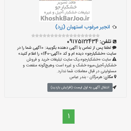
انجیر مرغوب استهبان (زرد)
تلفن:
09175122434
لطفا پس از تماس با آگهی دهنده بگویید: «آگهی شما را در
سایت «خشکبارجو» دیده ام و کد «آگهی-140» را اعلام کنید»
سایت «خشکبارجو»،یک سایت تبلیغات خرید و فروش
خشکبار،آجیل،میوه خشک و غیره است وهیچ‌گونه منفعت و
مسئولیتی در قبال معاملات شما ندارد.
مکان:
هرمزگان - بندر عباس
انتقال آگهی به اول لیست (افزایش بازدید)
1