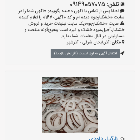
تلفن:
09149057075
لطفا پس از تماس با آگهی دهنده بگویید: «آگهی شما را در
سایت «خشکبارجو» دیده ام و کد «آگهی-167» را اعلام کنید»
سایت «خشکبارجو»،یک سایت تبلیغات خرید و فروش
خشکبار،آجیل،میوه خشک و غیره است وهیچ‌گونه منفعت و
مسئولیتی در قبال معاملات شما ندارد.
مکان:
آذربایجان شرقی - آذرشهر
انتقال آگهی به اول لیست (افزایش بازدید)
نارگیل داودی