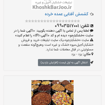
کشمش آفتابی عمده خرده
تلفن:
09903517001
لطفا پس از تماس با آگهی دهنده بگویید: «آگهی شما را در
سایت «خشکبارجو» دیده ام و کد «آگهی-141» را اعلام کنید»
سایت «خشکبارجو»،یک سایت تبلیغات خرید و فروش
خشکبار،آجیل،میوه خشک و غیره است وهیچ‌گونه منفعت و
مسئولیتی در قبال معاملات شما ندارد.
مکان:
یزد - یزد
انتقال آگهی به اول لیست (افزایش بازدید)