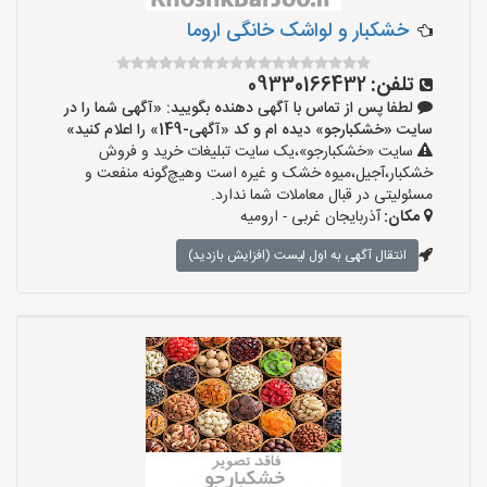
خشکبار و لواشک خانگی اروما
تلفن:
09330166432
لطفا پس از تماس با آگهی دهنده بگویید: «آگهی شما را در
سایت «خشکبارجو» دیده ام و کد «آگهی-149» را اعلام کنید»
سایت «خشکبارجو»،یک سایت تبلیغات خرید و فروش
خشکبار،آجیل،میوه خشک و غیره است وهیچ‌گونه منفعت و
مسئولیتی در قبال معاملات شما ندارد.
مکان:
آذربایجان غربی - ارومیه
انتقال آگهی به اول لیست (افزایش بازدید)