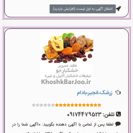
انتقال آگهی به اول لیست (افزایش بازدید)
زرشک،انجیر،بادام
تلفن:
09174479523
لطفا پس از تماس با آگهی دهنده بگویید: «آگهی شما را در