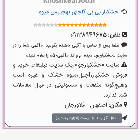
خشکبار بی بی گلچای بهچیپس میوه
تلفن:
09138949675
لطفا پس از تماس با آگهی دهنده بگویید: «آگهی شما را در
سایت «خشکبارجو» دیده ام و کد «آگهی-5» را اعلام کنید»
سایت «خشکبارجو»،یک سایت تبلیغات خرید و
فروش خشکبار،آجیل،میوه خشک و غیره است
وهیچ‌گونه منفعت و مسئولیتی در قبال معاملات
شما ندارد.
مکان:
اصفهان - فلاورجان
انتقال آگهی به اول لیست (افزایش بازدید)