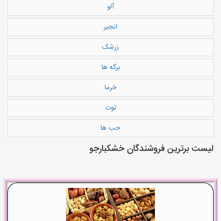
آلو
انجیر
زرشک
برگه ها
خرما
توت
حب ها
لیست برترین فروشندگان خشکبارجو