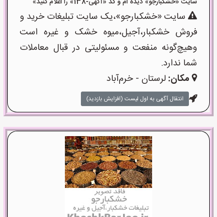
سایت «خشکبارجو» دیده ام و کد «آگهی-138» را اعلام کنید»
سایت «خشکبارجو»،یک سایت تبلیغات خرید و
فروش خشکبار،آجیل،میوه خشک و غیره است
وهیچ‌گونه منفعت و مسئولیتی در قبال معاملات
شما ندارد.
مکان:
لرستان - خرم‌آباد
انتقال آگهی به اول لیست (افزایش بازدید)