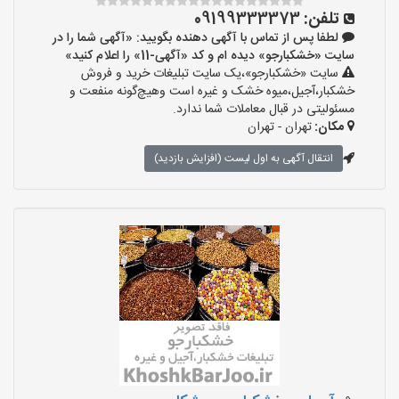
تلفن:
09199333373
لطفا پس از تماس با آگهی دهنده بگویید: «آگهی شما را در
سایت «خشکبارجو» دیده ام و کد «آگهی-11» را اعلام کنید»
سایت «خشکبارجو»،یک سایت تبلیغات خرید و فروش
خشکبار،آجیل،میوه خشک و غیره است وهیچ‌گونه منفعت و
مسئولیتی در قبال معاملات شما ندارد.
مکان:
تهران - تهران
انتقال آگهی به اول لیست (افزایش بازدید)