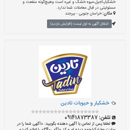
خشکبار،آجیل،میوه خشک و غیره است وهیچ‌گونه منفعت و
مسئولیتی در قبال معاملات شما ندارد.
مکان:
خراسان جنوبی - بیرجند
انتقال آگهی به اول لیست (افزایش بازدید)
خشکبار و حبوبات تادین
تلفن:
09141873387
لطفا پس از تماس با آگهی دهنده بگویید: «آگهی شما را در
سایت «خشکبارجو» دیده ام و کد «آگهی-24» را اعلام کنید»