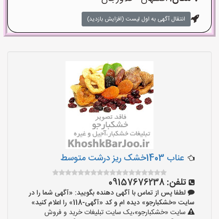
انتقال آگهی به اول لیست (افزایش بازدید)
عناب 1403خشک ریز درشت متوسط
تلفن:
09157676238
لطفا پس از تماس با آگهی دهنده بگویید: «آگهی شما را در
سایت «خشکبارجو» دیده ام و کد «آگهی-118» را اعلام کنید»
سایت «خشکبارجو»،یک سایت تبلیغات خرید و فروش