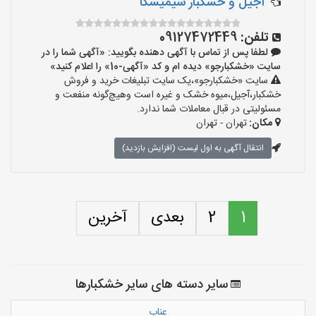
آجیل و خشکبار سیمیشکا
تلفن:
09127472449
لطفا پس از تماس با آگهی دهنده بگویید: «آگهی شما را در
سایت «خشکبارجو» دیده ام و کد «آگهی-10» را اعلام کنید»
سایت «خشکبارجو»،یک سایت تبلیغات خرید و فروش
خشکبار،آجیل،میوه خشک و غیره است وهیچ‌گونه منفعت و
مسئولیتی در قبال معاملات شما ندارد.
مکان:
تهران - تهران
انتقال آگهی به اول لیست (افزایش بازدید)
1
2
بعدی
آخرین
سایر دسته های سایر خشکبارها
عناب