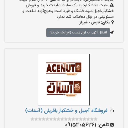
سایت «خشکبارجو»،یک سایت تبلیغات خرید و فروش
خشکبار،آجیل،میوه خشک و غیره است وهیچ‌گونه منفعت و
مسئولیتی در قبال معاملات شما ندارد.
مکان:
فارس - شیراز
انتقال آگهی به اول لیست (افزایش بازدید)
فروشگاه آجیل و خشکبار باقریان (آسنات)
تلفن:
09153056361