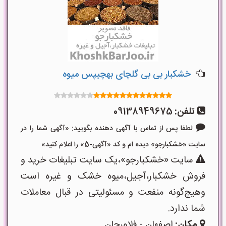
خشکبار بی بی گلچای بهچیپس میوه
تلفن:
09138949675
لطفا پس از تماس با آگهی دهنده بگویید: «آگهی شما را در
سایت «خشکبارجو» دیده ام و کد «آگهی-5» را اعلام کنید»
سایت «خشکبارجو»،یک سایت تبلیغات خرید و
فروش خشکبار،آجیل،میوه خشک و غیره است
وهیچ‌گونه منفعت و مسئولیتی در قبال معاملات
شما ندارد.
مکان:
اصفهان - فلاورجان