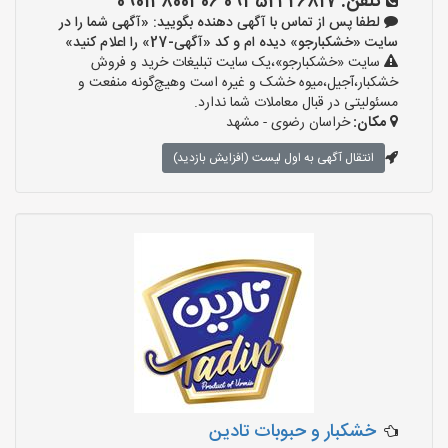
تلفن:
09352426817 09014800306
لطفا پس از تماس با آگهی دهنده بگویید: «آگهی شما را در
سایت «خشکبارجو» دیده ام و کد «آگهی-27» را اعلام کنید»
سایت «خشکبارجو»،یک سایت تبلیغات خرید و فروش
خشکبار،آجیل،میوه خشک و غیره است وهیچ‌گونه منفعت و
مسئولیتی در قبال معاملات شما ندارد.
مکان:
خراسان رضوی - مشهد
انتقال آگهی به اول لیست (افزایش بازدید)
خشکبار و حبوبات تادین