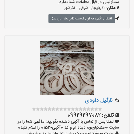
مسئولیتی در قبال معاملات شما ندارد.
مکان:
آذربایجان شرقی - آذرشهر
انتقال آگهی به اول لیست (افزایش بازدید)
نارگیل داودی
تلفن:
09929297082
لطفا پس از تماس با آگهی دهنده بگویید: «آگهی شما را در
سایت «خشکبارجو» دیده ام و کد «آگهی-152» را اعلام کنید»
سایت «خشکبارجو»،یک سایت تبلیغات خرید و فروش