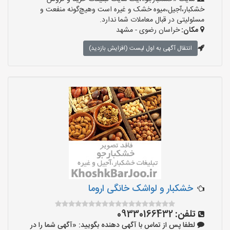
خشکبار،آجیل،میوه خشک و غیره است وهیچ‌گونه منفعت و
مسئولیتی در قبال معاملات شما ندارد.
مکان:
خراسان رضوی - مشهد
انتقال آگهی به اول لیست (افزایش بازدید)
خشکبار و لواشک خانگی اروما
تلفن:
09330166432
لطفا پس از تماس با آگهی دهنده بگویید: «آگهی شما را در