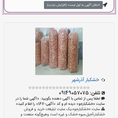
انتقال آگهی به اول لیست (افزایش بازدید)
خشکبار آذرشهر
تلفن:
09149057075
لطفا پس از تماس با آگهی دهنده بگویید: «آگهی شما را در
سایت «خشکبارجو» دیده ام و کد «آگهی-167» را اعلام کنید»
سایت «خشکبارجو»،یک سایت تبلیغات خرید و فروش
خشکبار،آجیل،میوه خشک و غیره است وهیچ‌گونه منفعت و