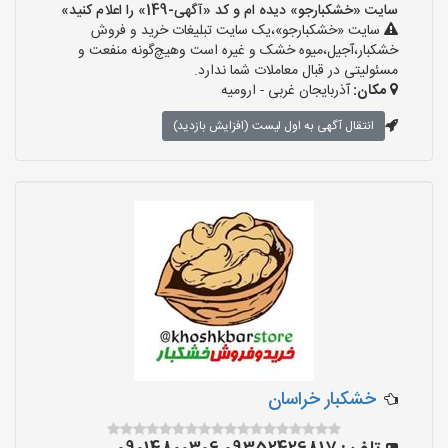
سایت «خشکبارجو» دیده ام و کد «آگهی-149» را اعلام کنید»
سایت «خشکبارجو»،یک سایت تبلیغات خرید و فروش
خشکبار،آجیل،میوه خشک و غیره است وهیچ‌گونه منفعت و
مسئولیتی در قبال معاملات شما ندارد.
مکان:
آذربایجان غربی - ارومیه
انتقال آگهی به اول لیست (افزایش بازدید)
خشکبار خراسان