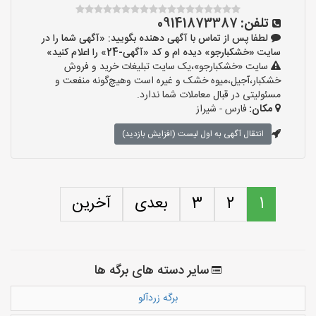
تلفن:
09141873387
لطفا پس از تماس با آگهی دهنده بگویید: «آگهی شما را در
سایت «خشکبارجو» دیده ام و کد «آگهی-24» را اعلام کنید»
سایت «خشکبارجو»،یک سایت تبلیغات خرید و فروش
خشکبار،آجیل،میوه خشک و غیره است وهیچ‌گونه منفعت و
مسئولیتی در قبال معاملات شما ندارد.
مکان:
فارس - شیراز
انتقال آگهی به اول لیست (افزایش بازدید)
1
2
3
بعدی
آخرین
سایر دسته های برگه ها
برگه زردآلو