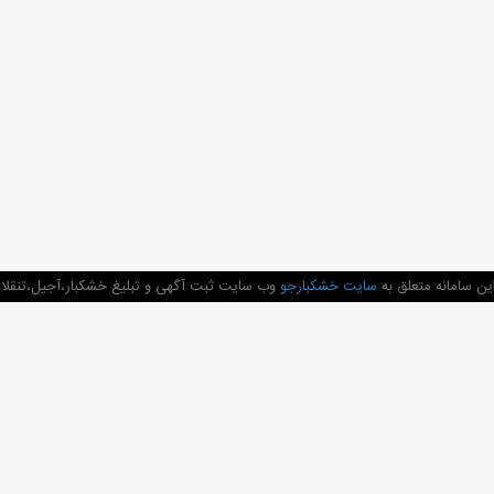
ن سامانه متعلق به
سایت خشکبارجو
وب سایت ثبت آگهی و تبلیغ خشکبار،آجیل،تنقلات 