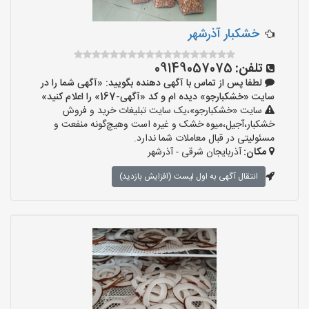
خشکبار آذرشهر
تلفن:
09149057075
لطفا پس از تماس با آگهی دهنده بگویید: «آگهی شما را در
سایت «خشکبارجو» دیده ام و کد «آگهی-167» را اعلام کنید»
سایت «خشکبارجو»،یک سایت تبلیغات خرید و فروش
خشکبار،آجیل،میوه خشک و غیره است وهیچ‌گونه منفعت و
مسئولیتی در قبال معاملات شما ندارد.
مکان:
آذربایجان شرقی - آذرشهر
انتقال آگهی به اول لیست (افزایش بازدید)