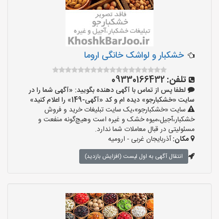
خشکبار و لواشک خانگی اروما
تلفن:
09330166432
لطفا پس از تماس با آگهی دهنده بگویید: «آگهی شما را در
سایت «خشکبارجو» دیده ام و کد «آگهی-149» را اعلام کنید»
سایت «خشکبارجو»،یک سایت تبلیغات خرید و فروش
خشکبار،آجیل،میوه خشک و غیره است وهیچ‌گونه منفعت و
مسئولیتی در قبال معاملات شما ندارد.
مکان:
آذربایجان غربی - ارومیه
انتقال آگهی به اول لیست (افزایش بازدید)