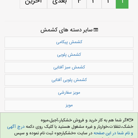
1
2
3
4
بعدی
آخرین
سایر دسته های کشمش
کشمش پیکامی
کشمش پلویی
کشمش سبز آفتابی
کشمش پلویی آفتابی
مویز سفارشی
مویز
اگر شما هم به کار خرید و فروش خشکبار،آجیل،میوه
خشک،تنقلات،خواربار و غیره مشغول هستید با کلیک روی دکمه
درج آگهی
و نام شما در این صفحه
در سایت «خشکبارجو» ثبت نام نموده و سپس