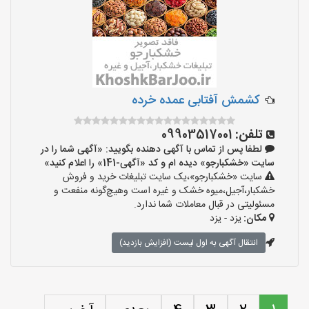
کشمش آفتابی عمده خرده
تلفن:
09903517001
لطفا پس از تماس با آگهی دهنده بگویید: «آگهی شما را در
سایت «خشکبارجو» دیده ام و کد «آگهی-141» را اعلام کنید»
سایت «خشکبارجو»،یک سایت تبلیغات خرید و فروش
خشکبار،آجیل،میوه خشک و غیره است وهیچ‌گونه منفعت و
مسئولیتی در قبال معاملات شما ندارد.
مکان:
یزد - یزد
انتقال آگهی به اول لیست (افزایش بازدید)