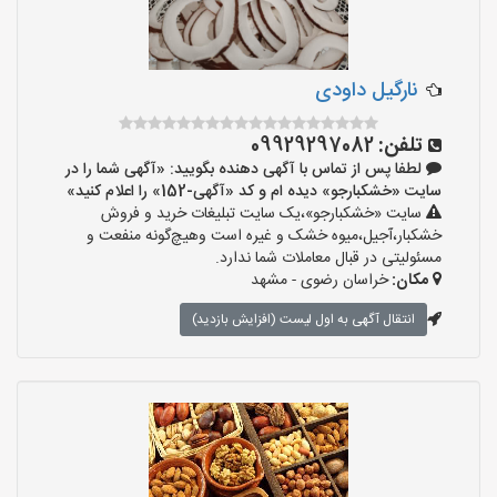
نارگیل داودی
تلفن:
09929297082
لطفا پس از تماس با آگهی دهنده بگویید: «آگهی شما را در
سایت «خشکبارجو» دیده ام و کد «آگهی-152» را اعلام کنید»
سایت «خشکبارجو»،یک سایت تبلیغات خرید و فروش
خشکبار،آجیل،میوه خشک و غیره است وهیچ‌گونه منفعت و
مسئولیتی در قبال معاملات شما ندارد.
مکان:
خراسان رضوی - مشهد
انتقال آگهی به اول لیست (افزایش بازدید)