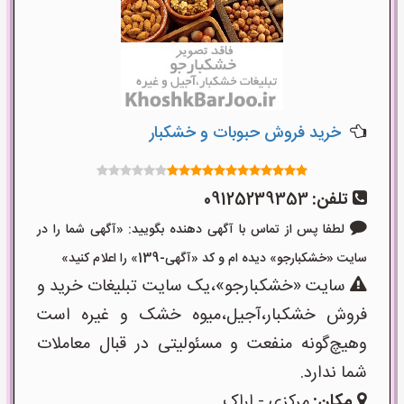
خرید فروش حبوبات و خشکبار
تلفن:
09125239353
لطفا پس از تماس با آگهی دهنده بگویید: «آگهی شما را در
سایت «خشکبارجو» دیده ام و کد «آگهی-139» را اعلام کنید»
سایت «خشکبارجو»،یک سایت تبلیغات خرید و
فروش خشکبار،آجیل،میوه خشک و غیره است
وهیچ‌گونه منفعت و مسئولیتی در قبال معاملات
شما ندارد.
مکان:
مرکزی - اراک