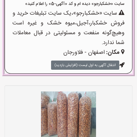
سایت «خشکبارجو» دیده ام و کد «آگهی-5» را اعلام کنید»
سایت «خشکبارجو»،یک سایت تبلیغات خرید و
فروش خشکبار،آجیل،میوه خشک و غیره است
وهیچ‌گونه منفعت و مسئولیتی در قبال معاملات
شما ندارد.
مکان:
اصفهان - فلاورجان
انتقال آگهی به اول لیست (افزایش بازدید)