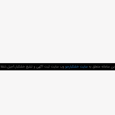
ن سامانه متعلق به
سایت خشکبارجو
وب سایت ثبت آگهی و تبلیغ خشکبار،آجیل،تنقلات 