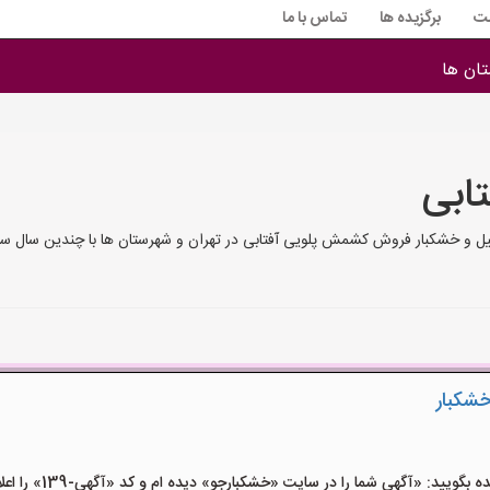
ت
برگزیده ها
تماس با ما
ان ها
ابی
 و خشکبار فروش کشمش پلویی آفتابی در تهران و شهرستان ها با چندین سال سا
شکبار
ید: «آگهی شما را در سایت «خشکبارجو» دیده ام و کد «آگهی-139» را اعلام کنید»