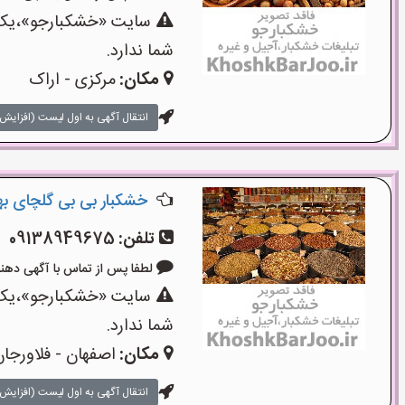
سایت «خشکبارجو»،یک س
شما ندارد.
مکان:
مرکزی - اراک
انتقال آگهی به اول لیست (افزایش 
خشکبار بی بی گلچای ب
تلفن:
09138949675
لطفا پس از تماس با آگهی دهنده بگو
سایت «خشکبارجو»،یک س
شما ندارد.
مکان:
اصفهان - فلاورجا
انتقال آگهی به اول لیست (افزایش 