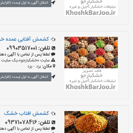
انتقال آگهی به اول لیست (افزایش 
کشمش آفتابی عمده خر
تلفن:
09903517001
لطفا پس از تماس با آگهی دهنده بگوی
سایت «خشکبارجو»،یک سایت تبل
مکان:
یزد - یزد
انتقال آگهی به اول لیست (افزایش 
کشمش افتاب خشک
تلفن:
09371078416
لطفا پس از تماس با آگهی دهنده بگوی