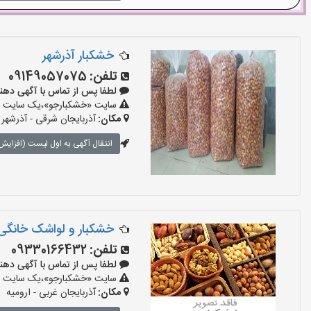
خشکبار آذرشهر
تلفن:
09149057075
لطفا پس از تماس با آگهی دهنده بگوی
سایت «خشکبارجو»،یک سایت تبل
مکان:
آذربایجان شرقی - آذرشهر
انتقال آگهی به اول لیست (افزایش 
خشکبار و لواشک خانگی 
تلفن:
09330166432
لطفا پس از تماس با آگهی دهنده بگوی
سایت «خشکبارجو»،یک سایت تبل
مکان:
آذربایجان غربی - ارومیه