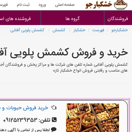
صفحه اصلی
ورود
ثبت نام
فهرس
فروشندگان
گروه ها
فروشنده های است
خشکبارجو
فهرست
خشکبار
کشمش
کشمش پلویی آفتابی
خرید و فروش کشمش پلویی آفت
کشمش پلویی آفتابی شماره تلفن های شرکت ها و مراکز پخش و فروشندگان آجیل
های مناسب و رقابتی فروش انواع خشکبار تازه
خرید فروش حبوبات و خ
تلفن:
09125239353
لطفا پس از تماس با آگهی دهنده بگوی