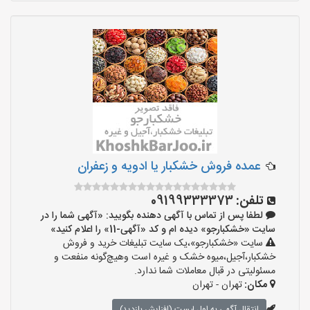
عمده فروش خشکبار یا ادویه و زعفران
تلفن:
09199333373
لطفا پس از تماس با آگهی دهنده بگویید: «آگهی شما را در
سایت «خشکبارجو» دیده ام و کد «آگهی-11» را اعلام کنید»
سایت «خشکبارجو»،یک سایت تبلیغات خرید و فروش
خشکبار،آجیل،میوه خشک و غیره است وهیچ‌گونه منفعت و
مسئولیتی در قبال معاملات شما ندارد.
مکان:
تهران - تهران
انتقال آگهی به اول لیست (افزایش بازدید)