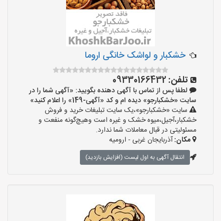
خشکبار و لواشک خانگی اروما
تلفن:
09330166432
لطفا پس از تماس با آگهی دهنده بگویید: «آگهی شما را در
سایت «خشکبارجو» دیده ام و کد «آگهی-149» را اعلام کنید»
سایت «خشکبارجو»،یک سایت تبلیغات خرید و فروش
خشکبار،آجیل،میوه خشک و غیره است وهیچ‌گونه منفعت و
مسئولیتی در قبال معاملات شما ندارد.
مکان:
آذربایجان غربی - ارومیه
انتقال آگهی به اول لیست (افزایش بازدید)