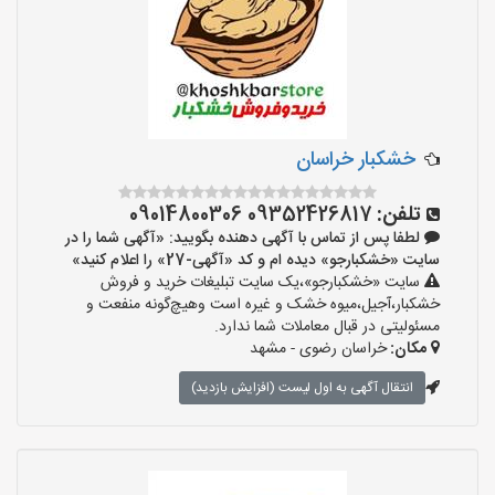
خشکبار خراسان
تلفن:
09352426817 09014800306
لطفا پس از تماس با آگهی دهنده بگویید: «آگهی شما را در
سایت «خشکبارجو» دیده ام و کد «آگهی-27» را اعلام کنید»
سایت «خشکبارجو»،یک سایت تبلیغات خرید و فروش
خشکبار،آجیل،میوه خشک و غیره است وهیچ‌گونه منفعت و
مسئولیتی در قبال معاملات شما ندارد.
مکان:
خراسان رضوی - مشهد
انتقال آگهی به اول لیست (افزایش بازدید)