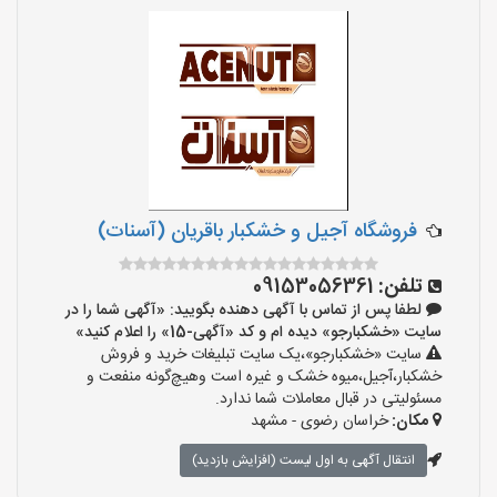
فروشگاه آجیل و خشکبار باقریان (آسنات)
تلفن:
09153056361
لطفا پس از تماس با آگهی دهنده بگویید: «آگهی شما را در
سایت «خشکبارجو» دیده ام و کد «آگهی-15» را اعلام کنید»
سایت «خشکبارجو»،یک سایت تبلیغات خرید و فروش
خشکبار،آجیل،میوه خشک و غیره است وهیچ‌گونه منفعت و
مسئولیتی در قبال معاملات شما ندارد.
مکان:
خراسان رضوی - مشهد
انتقال آگهی به اول لیست (افزایش بازدید)