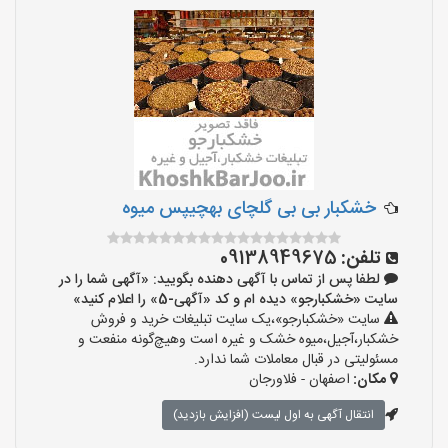
خشکبار بی بی گلچای بهچیپس میوه
تلفن:
09138949675
لطفا پس از تماس با آگهی دهنده بگویید: «آگهی شما را در
سایت «خشکبارجو» دیده ام و کد «آگهی-5» را اعلام کنید»
سایت «خشکبارجو»،یک سایت تبلیغات خرید و فروش
خشکبار،آجیل،میوه خشک و غیره است وهیچ‌گونه منفعت و
مسئولیتی در قبال معاملات شما ندارد.
مکان:
اصفهان - فلاورجان
انتقال آگهی به اول لیست (افزایش بازدید)