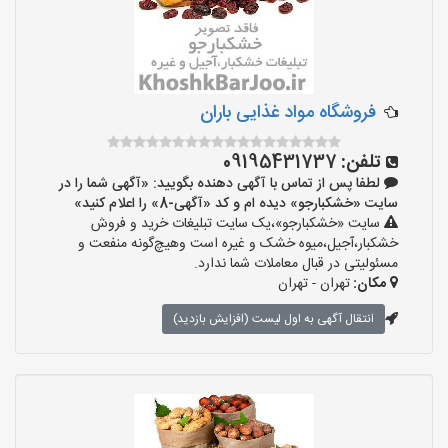
فروشگاه مواد غذایی باران
تلفن:
09195431737
لطفا پس از تماس با آگهی دهنده بگویید: «آگهی شما را در
سایت «خشکبارجو» دیده ام و کد «آگهی-8» را اعلام کنید»
سایت «خشکبارجو»،یک سایت تبلیغات خرید و فروش
خشکبار،آجیل،میوه خشک و غیره است وهیچ‌گونه منفعت و
مسئولیتی در قبال معاملات شما ندارد.
مکان:
تهران - تهران
انتقال آگهی به اول لیست (افزایش بازدید)