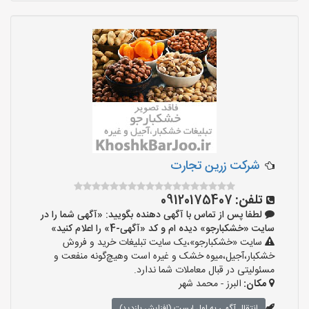
شرکت زرین تجارت
تلفن:
09120175407
لطفا پس از تماس با آگهی دهنده بگویید: «آگهی شما را در
سایت «خشکبارجو» دیده ام و کد «آگهی-4» را اعلام کنید»
سایت «خشکبارجو»،یک سایت تبلیغات خرید و فروش
خشکبار،آجیل،میوه خشک و غیره است وهیچ‌گونه منفعت و
مسئولیتی در قبال معاملات شما ندارد.
مکان:
البرز - محمد شهر
انتقال آگهی به اول لیست (افزایش بازدید)