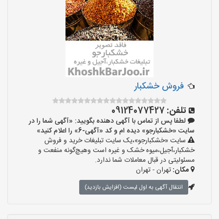
فروش خشکبار
تلفن:
09124077427
لطفا پس از تماس با آگهی دهنده بگویید: «آگهی شما را در
سایت «خشکبارجو» دیده ام و کد «آگهی-6» را اعلام کنید»
سایت «خشکبارجو»،یک سایت تبلیغات خرید و فروش
خشکبار،آجیل،میوه خشک و غیره است وهیچ‌گونه منفعت و
مسئولیتی در قبال معاملات شما ندارد.
مکان:
تهران - تهران
انتقال آگهی به اول لیست (افزایش بازدید)