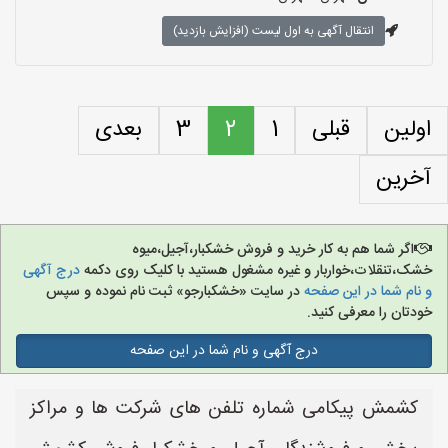
انتقال آگهی به اول لیست (افزایش بازدید)
اولین
قبلی
1
2
3
بعدی
آخرین
اگر شما هم به کار خرید و فروش خشکبار،آجیل،میوه
خشک،تنقلات،خواربار و غیره مشغول هستید با کلیک روی دکمه
درج آگهی
و نام شما در این صفحه
در سایت «خشکبارجو» ثبت نام نموده و سپس
خودتان را معرفی کنید.
درج آگهی و نام شما در این صفحه
کشمش پیکامی شماره تلفن های شرکت ها و مراکز