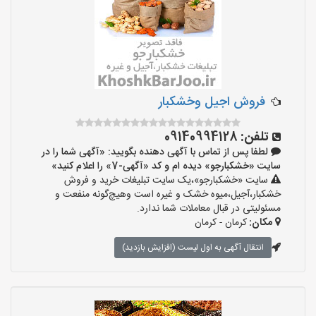
فروش اجیل وخشکبار
تلفن:
09140994128
لطفا پس از تماس با آگهی دهنده بگویید: «آگهی شما را در
سایت «خشکبارجو» دیده ام و کد «آگهی-7» را اعلام کنید»
سایت «خشکبارجو»،یک سایت تبلیغات خرید و فروش
خشکبار،آجیل،میوه خشک و غیره است وهیچ‌گونه منفعت و
مسئولیتی در قبال معاملات شما ندارد.
مکان:
کرمان - کرمان
انتقال آگهی به اول لیست (افزایش بازدید)