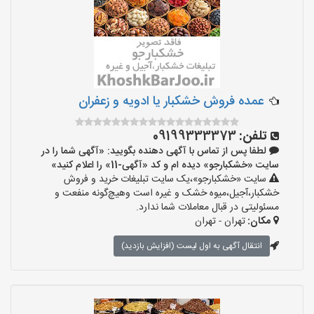
عمده فروش خشکبار یا ادویه و زعفران
تلفن:
09199333373
لطفا پس از تماس با آگهی دهنده بگویید: «آگهی شما را در
سایت «خشکبارجو» دیده ام و کد «آگهی-11» را اعلام کنید»
سایت «خشکبارجو»،یک سایت تبلیغات خرید و فروش
خشکبار،آجیل،میوه خشک و غیره است وهیچ‌گونه منفعت و
مسئولیتی در قبال معاملات شما ندارد.
مکان:
تهران - تهران
انتقال آگهی به اول لیست (افزایش بازدید)