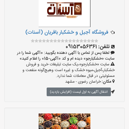
فروشگاه آجیل و خشکبار باقریان (آسنات)
تلفن:
09153056361
لطفا پس از تماس با آگهی دهنده بگویید: «آگهی شما را در
سایت «خشکبارجو» دیده ام و کد «آگهی-15» را اعلام کنید»
سایت «خشکبارجو»،یک سایت تبلیغات خرید و فروش
خشکبار،آجیل،میوه خشک و غیره است وهیچ‌گونه منفعت و
مسئولیتی در قبال معاملات شما ندارد.
مکان:
خراسان رضوی - مشهد
انتقال آگهی به اول لیست (افزایش بازدید)