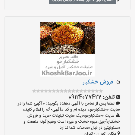
فروش خشکبار
تلفن:
09124077427
لطفا پس از تماس با آگهی دهنده بگویید: «آگهی شما را در
سایت «خشکبارجو» دیده ام و کد «آگهی-6» را اعلام کنید»
سایت «خشکبارجو»،یک سایت تبلیغات خرید و فروش
خشکبار،آجیل،میوه خشک و غیره است وهیچ‌گونه منفعت و
مسئولیتی در قبال معاملات شما ندارد.
مکان:
تهران - تهران