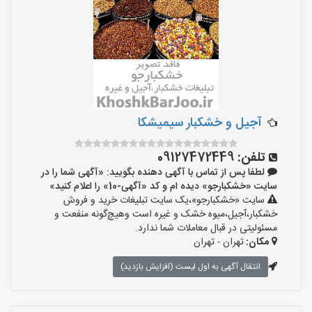
آجیل و خشکبار سیمیشکا
تلفن:
09127472449
لطفا پس از تماس با آگهی دهنده بگویید: «آگهی شما را در
سایت «خشکبارجو» دیده ام و کد «آگهی-10» را اعلام کنید»
سایت «خشکبارجو»،یک سایت تبلیغات خرید و فروش
خشکبار،آجیل،میوه خشک و غیره است وهیچ‌گونه منفعت و
مسئولیتی در قبال معاملات شما ندارد.
مکان:
تهران - تهران
انتقال آگهی به اول لیست (افزایش بازدید)