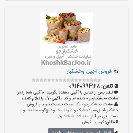
فروش اجیل وخشکبار
تلفن:
09140994128
لطفا پس از تماس با آگهی دهنده بگویید: «آگهی شما را در
سایت «خشکبارجو» دیده ام و کد «آگهی-7» را اعلام کنید»
سایت «خشکبارجو»،یک سایت تبلیغات خرید و فروش
خشکبار،آجیل،میوه خشک و غیره است وهیچ‌گونه منفعت و
مسئولیتی در قبال معاملات شما ندارد.
مکان:
کرمان - کرمان
انتقال آگهی به اول لیست (افزایش بازدید)