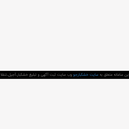
ن سامانه متعلق به
سایت خشکبارجو
وب سایت ثبت آگهی و تبلیغ خشکبار،آجیل،تنقلات 