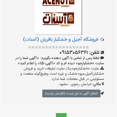
فروشگاه آجیل و خشکبار باقریان (آسنات)
تلفن:
09153056361
لطفا پس از تماس با آگهی دهنده بگویید: «آگهی شما را در
سایت «خشکبارجو» دیده ام و کد «آگهی-15» را اعلام کنید»
سایت «خشکبارجو»،یک سایت تبلیغات خرید و فروش
خشکبار،آجیل،میوه خشک و غیره است وهیچ‌گونه منفعت و
مسئولیتی در قبال معاملات شما ندارد.
مکان:
خراسان رضوی - مشهد
انتقال آگهی به اول لیست (افزایش بازدید)