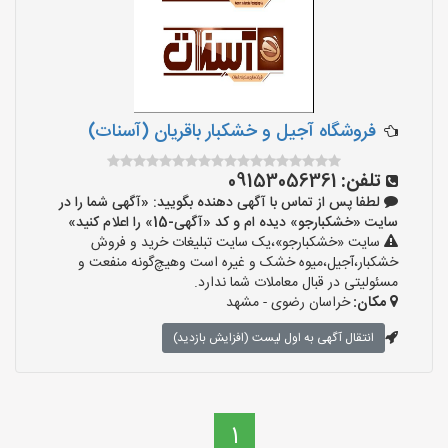
فروشگاه آجیل و خشکبار باقریان (آسنات)
تلفن:
09153056361
لطفا پس از تماس با آگهی دهنده بگویید: «آگهی شما را در
سایت «خشکبارجو» دیده ام و کد «آگهی-15» را اعلام کنید»
سایت «خشکبارجو»،یک سایت تبلیغات خرید و فروش
خشکبار،آجیل،میوه خشک و غیره است وهیچ‌گونه منفعت و
مسئولیتی در قبال معاملات شما ندارد.
مکان:
خراسان رضوی - مشهد
انتقال آگهی به اول لیست (افزایش بازدید)
1