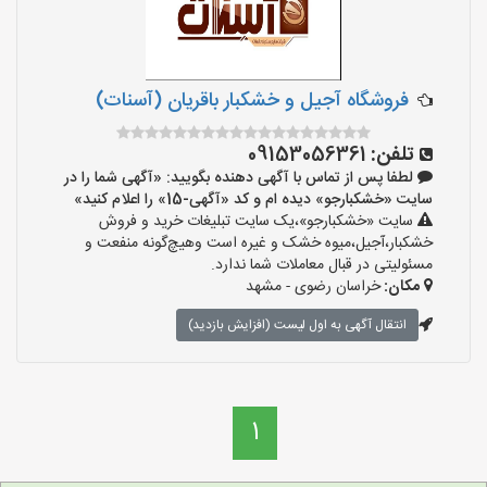
فروشگاه آجیل و خشکبار باقریان (آسنات)
تلفن:
09153056361
لطفا پس از تماس با آگهی دهنده بگویید: «آگهی شما را در
سایت «خشکبارجو» دیده ام و کد «آگهی-15» را اعلام کنید»
سایت «خشکبارجو»،یک سایت تبلیغات خرید و فروش
خشکبار،آجیل،میوه خشک و غیره است وهیچ‌گونه منفعت و
مسئولیتی در قبال معاملات شما ندارد.
مکان:
خراسان رضوی - مشهد
انتقال آگهی به اول لیست (افزایش بازدید)
1