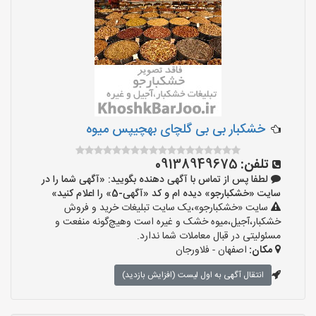
خشکبار بی بی گلچای بهچیپس میوه
تلفن:
09138949675
لطفا پس از تماس با آگهی دهنده بگویید: «آگهی شما را در
سایت «خشکبارجو» دیده ام و کد «آگهی-5» را اعلام کنید»
سایت «خشکبارجو»،یک سایت تبلیغات خرید و فروش
خشکبار،آجیل،میوه خشک و غیره است وهیچ‌گونه منفعت و
مسئولیتی در قبال معاملات شما ندارد.
مکان:
اصفهان - فلاورجان
انتقال آگهی به اول لیست (افزایش بازدید)