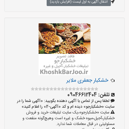
انتقال آگهی به اول لیست (افزایش بازدید)
خشکبار جعفری ملایر
تلفن:
09046612404
لطفا پس از تماس با آگهی دهنده بگویید: «آگهی شما را در
سایت «خشکبارجو» دیده ام و کد «آگهی-2» را اعلام کنید»
سایت «خشکبارجو»،یک سایت تبلیغات خرید و فروش
خشکبار،آجیل،میوه خشک و غیره است وهیچ‌گونه منفعت و
مسئولیتی در قبال معاملات شما ندارد.