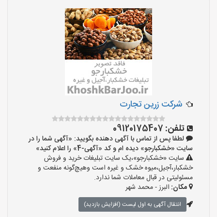
شرکت زرین تجارت
تلفن:
09120175407
لطفا پس از تماس با آگهی دهنده بگویید: «آگهی شما را در
سایت «خشکبارجو» دیده ام و کد «آگهی-4» را اعلام کنید»
سایت «خشکبارجو»،یک سایت تبلیغات خرید و فروش
خشکبار،آجیل،میوه خشک و غیره است وهیچ‌گونه منفعت و
مسئولیتی در قبال معاملات شما ندارد.
مکان:
البرز - محمد شهر
انتقال آگهی به اول لیست (افزایش بازدید)