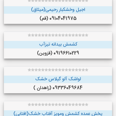
اجیل وخشکبار رحیمی(میثاق)
09104041975 (قم)
کشمش بیدانه تیزآب
09196610229 (قزوین)
لواشک آلو گیلاس خشک
09336049684 (زاهدان )
پخش عمده کشمش ومویز آفتاب خشک(افتابی)