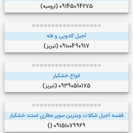
09145094275 (ارومیه)
آجیل کادویی و فله
09100490917 (تبریز)
انواع خشکبار
09390510175 (تبریز)
قفسه آجیل شکلات ویترین سوپر عطاری استند خشکبار
09151079969 ()