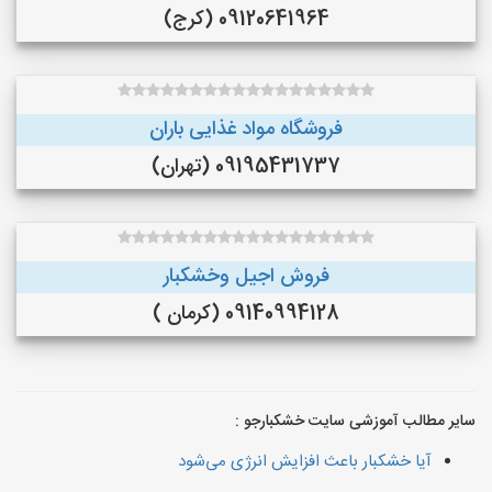
09120641964 (کرج)
فروشگاه مواد غذایی باران
09195431737 (تهران)
فروش اجیل وخشکبار
09140994128 (کرمان )
سایر مطالب آموزشی سایت خشکبارجو :
آیا خشکبار باعث افزایش انرژی می‌شود