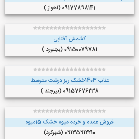
09177898141 (اهواز )
کشمش آفتابی
09150079781 (بجنورد )
عناب 1403خشک ریز درشت متوسط
09157676238 (بیرجند )
فروش عمده و خرده میوه خشک 15میوه
09135912210 (شهرکرد)