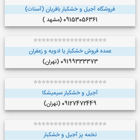
فروشگاه آجیل و خشکبار باقریان (آسنات)
09153056361 (مشهد )
عمده فروش خشکبار یا ادویه و زعفران
09199333373 (تهران)
آجیل و خشکبار سیمیشکا
09127472449 (تهران)
تخمه پز آجیل و خشکبار