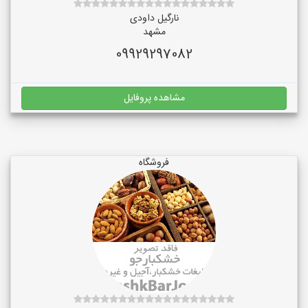
نارگیل داودی
مشهد
09929297082
مشاهده پروفایل
فروشگاه