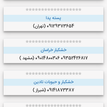
پسته پدا
09129373654 (تهران)
خشکبار خراسان
09352426817 09014800306 (مشهد )
خشکبار و حبوبات تادین
09141873387 (شیراز )