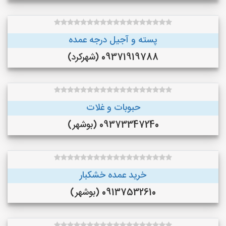
پسته و آجیل درجه عمده
09371919788 (شهرکرد)
حبوبات و غلات
09373347240 (بوشهر)
خرید عمده خشکبار
09137532610 (بوشهر)