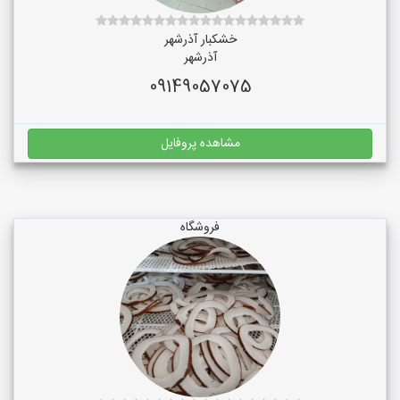
خشکبار آذرشهر
آذرشهر
09149057075
مشاهده پروفایل
فروشگاه