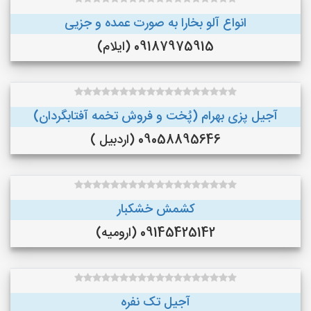
انواع آلو بخارا به صورت عمده و جزیی
09187975915 (ایلام)
آجیل پزی بهرام (پُخت و فروش تخمه آفتابگردان)
09058895646 (اردبیل )
کشمش خشکبار
09145425142 (ارومیه)
آجیل تک نفره