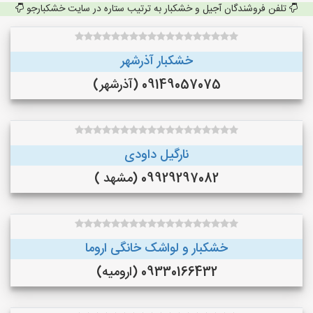
تلفن فروشندگان آجیل و خشکبار به ترتیب ستاره در سایت خشکبارجو
خشکبار آذرشهر
09149057075 (آذرشهر)
نارگیل داودی
09929297082 (مشهد )
خشکبار و لواشک خانگی اروما
09330166432 (ارومیه)