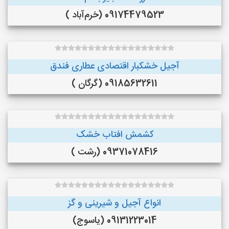
09174479523 (خرم‌آباد )
آجیل خشکبار اقتصادی عطاری فندق
09185632611 (گرگان )
کشمش افتاب خشک
09371078416 (رشت )
انواع آجیل و شیرینی و گز
09131223014 (یاسوج)