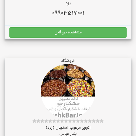
یزد
09903517001
مشاهده پروفایل
فروشگاه
انجیر مرغوب استهبان (زرد)
بندر عباس