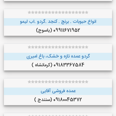
انواع حبوبات . برنج . کنجد .‌گردو .اب لیمو
09911671952 (یاسوج)
گردو عمده تازه و خشک، باغ امیری
09183367584 (کرمانشاه )
عمده فروشی آقایی
09180045372 (سنندج )