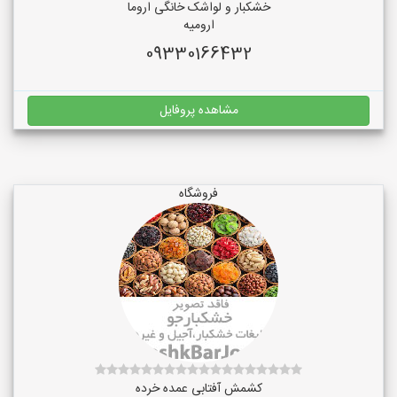
خشکبار و لواشک خانگی اروما
ارومیه
09330166432
مشاهده پروفایل
فروشگاه
کشمش آفتابی عمده خرده