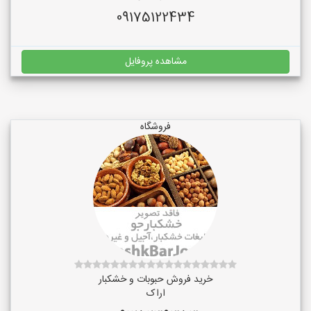
09175122434
مشاهده پروفایل
فروشگاه
خرید فروش حبوبات و خشکبار
اراک