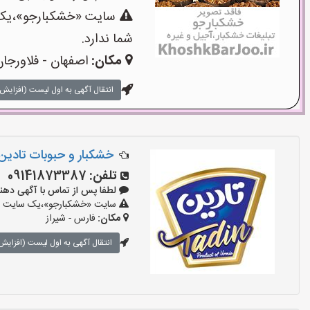
سایت «خشکبارجو»،یک س
شما ندارد.
مکان:
اصفهان - فلاورجا
انتقال آگهی به اول لیست (افزایش 
خشکبار و حبوبات تادین
تلفن:
09141873387
لطفا پس از تماس با آگهی دهنده بگو
سایت «خشکبارجو»،یک سایت تبل
مکان:
فارس - شیراز
انتقال آگهی به اول لیست (افزایش 