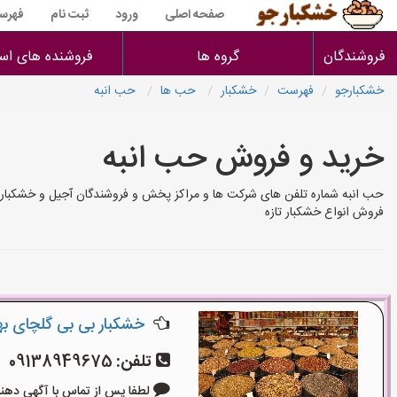
صفحه اصلی
ورود
ثبت نام
فهرس
فروشندگان
گروه ها
فروشنده های است
خشکبارجو
فهرست
خشکبار
حب ها
حب انبه
خرید و فروش حب انبه
حب انبه شماره تلفن های شرکت ها و مراکز پخش و فروشندگان آجیل و خشکبار 
فروش انواع خشکبار تازه
خشکبار بی بی گلچای ب
تلفن:
09138949675
لطفا پس از تماس با آگهی دهنده بگو