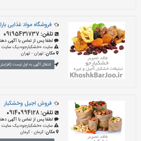
فروشگاه مواد غذایی بارا
تلفن:
09195431737
لطفا پس از تماس با آگهی دهنده بگو
سایت «خشکبارجو»،یک سایت تبل
مکان:
تهران - تهران
انتقال آگهی به اول لیست (افزایش 
فروش اجیل وخشکبار
تلفن:
09140994128
لطفا پس از تماس با آگهی دهنده بگو
سایت «خشکبارجو»،یک سایت تبل
مکان:
کرمان - کرمان