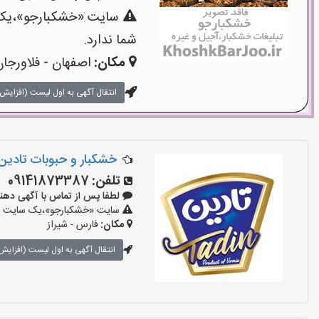
سایت «خشکبارجو»،یک س
شما ندارد.
مکان:
اصفهان - فلاورجا
انتقال آگهی به اول لیست (افزایش 
خشکبار و حبوبات تادین
تلفن:
09141873387
لطفا پس از تماس با آگهی دهنده بگو
سایت «خشکبارجو»،یک سایت تبل
مکان:
فارس - شیراز
انتقال آگهی به اول لیست (افزایش 