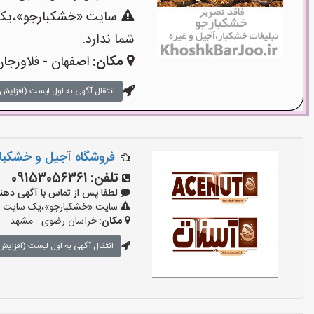
سایت «خشکبارجو»،یک س
شما ندارد.
مکان:
اصفهان - فلاورجا
انتقال آگهی به اول لیست (افزایش 
فروشگاه آجیل و خشکبار 
تلفن:
09153056361
لطفا پس از تماس با آگهی دهنده بگو
سایت «خشکبارجو»،یک سایت تبل
مکان:
خراسان رضوی - مشهد
انتقال آگهی به اول لیست (افزایش 