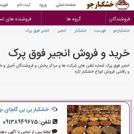
صفحه اصلی
ورود
ثبت نام
فهرس
فروشندگان
گروه ها
فروشنده های است
خشکبارجو
فهرست
خشکبار
انجیر
انجیر فوق پرک
خرید و فروش انجیر فوق پرک
انجیر فوق پرک شماره تلفن های شرکت ها و مراکز پخش و فروشندگان آجیل و خ
و رقابتی فروش انواع خشکبار تازه
خشکبار بی بی گلچای ب
تلفن:
09138949675
لطفا پس از تماس با آگهی دهنده بگو