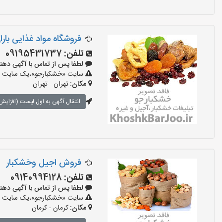
فروشگاه مواد غذایی بارا
تلفن:
09195431737
لطفا پس از تماس با آگهی دهنده بگو
سایت «خشکبارجو»،یک سایت تبل
مکان:
تهران - تهران
انتقال آگهی به اول لیست (افزایش 
فروش اجیل وخشکبار
تلفن:
09140994128
لطفا پس از تماس با آگهی دهنده بگو
سایت «خشکبارجو»،یک سایت تبل
مکان:
کرمان - کرمان