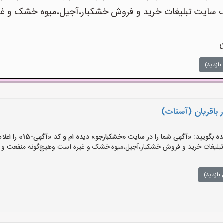
ایت تبلیغات خرید و فروش خشکبار،آجیل،میوه خشک و غیره 
ن
بازدید)
باقریان (آسنات)
یید: «آگهی شما را در سایت «خشکبارجو» دیده ام و کد «آگهی-15» را اعلام کنید»
یغات خرید و فروش خشکبار،آجیل،میوه خشک و غیره است وهیچ‌گونه منفعت و مسئ
بازدید)