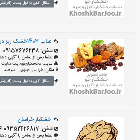
انتقال آگهی به اول لیست (افزایش 
عناب 1403خشک ریز درشت متوسط
تلفن:
09157676238
لطفا پس از تماس با آگهی دهنده بگوی
سایت «خشکبارجو»،یک سایت تبل
مکان:
خراسان جنوبی - بیرجند
انتقال آگهی به اول لیست (افزایش 
خشکبار خراسان
تلفن:
09352426817 09014800306
لطفا پس از تماس با آگهی دهنده بگو