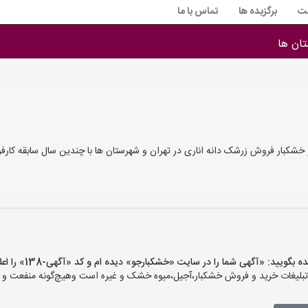
ت
برگزیده ها
تماس با ما
ان ها
خشکبار فروش زرشک دانه اناری در تهران و شهرستان ها با چندین سال سابقه کا
ید: «آگهی شما را در سایت «خشکبارجو» دیده ام و کد «آگهی-138» را اعلام کنید»
یغات خرید و فروش خشکبار،آجیل،میوه خشک و غیره است وهیچ‌گونه منفعت و مسئ