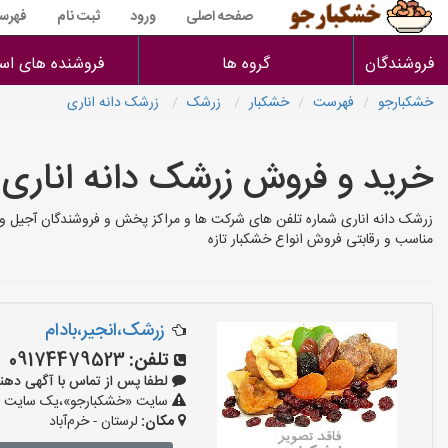
صفحه اصلی
ورود
ثبت نام
فهرس
فروشندگان
گروه ها
فروشنده های است
خشکبارجو
فهرست
خشکبار
زرشک
زرشک دانه اناری
خرید و فروش زرشک دانه اناری
زرشک دانه اناری شماره تلفن های شرکت ها و مراکز پخش و فروشندگان آجیل و 
مناسب و رقابتی فروش انواع خشکبار تازه
زرشک،انجیر،بادام
تلفن:
09174479523
لطفا پس از تماس با آگهی دهنده بگوی
سایت «خشکبارجو»،یک سایت تبل
مکان:
لرستان - خرم‌آباد