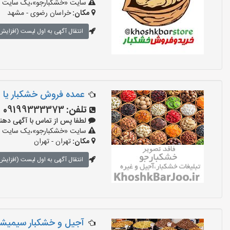
سایت «خشکبارجو»،یک سایت تبل
مکان:
خراسان رضوی - مشهد
انتقال آگهی به اول لیست (افزایش 
عمده فروش خشکبار یا اد
تلفن:
09199333373
لطفا پس از تماس با آگهی دهنده بگو
سایت «خشکبارجو»،یک سایت تبل
مکان:
تهران - تهران
انتقال آگهی به اول لیست (افزایش 
آجیل و خشکبار سیمیشک