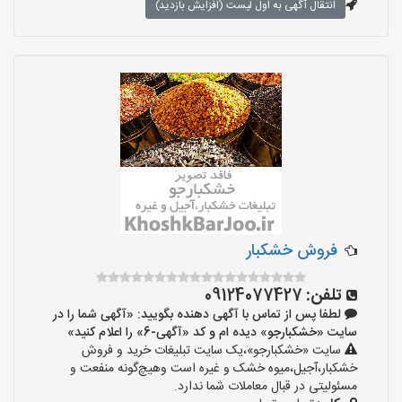
انتقال آگهی به اول لیست (افزایش بازدید)
فروش خشکبار
تلفن:
09124077427
لطفا پس از تماس با آگهی دهنده بگویید: «آگهی شما را در
سایت «خشکبارجو» دیده ام و کد «آگهی-6» را اعلام کنید»
سایت «خشکبارجو»،یک سایت تبلیغات خرید و فروش
خشکبار،آجیل،میوه خشک و غیره است وهیچ‌گونه منفعت و
مسئولیتی در قبال معاملات شما ندارد.