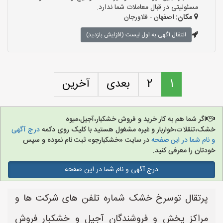
مسئولیتی در قبال معاملات شما ندارد.
مکان:
اصفهان - فلاورجان
انتقال آگهی به اول لیست (افزایش بازدید)
1
2
بعدی
آخرین
اگر شما هم به کار خرید و فروش خشکبار،آجیل،میوه
خشک،تنقلات،خواربار و غیره مشغول هستید با کلیک روی دکمه
درج آگهی
و نام شما در این صفحه
در سایت «خشکبارجو» ثبت نام نموده و سپس
خودتان را معرفی کنید.
درج آگهی و نام شما در این صفحه
پرتقال توسرخ خشک شماره تلفن های شرکت ها و
مراکز پخش و فروشندگان آجیل و خشکبار فروش