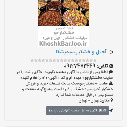
آجیل و خشکبار سیمیشکا
تلفن:
09127472449
لطفا پس از تماس با آگهی دهنده بگویید: «آگهی شما را در
سایت «خشکبارجو» دیده ام و کد «آگهی-10» را اعلام کنید»
سایت «خشکبارجو»،یک سایت تبلیغات خرید و فروش
خشکبار،آجیل،میوه خشک و غیره است وهیچ‌گونه منفعت و
مسئولیتی در قبال معاملات شما ندارد.
مکان:
تهران - تهران
انتقال آگهی به اول لیست (افزایش بازدید)