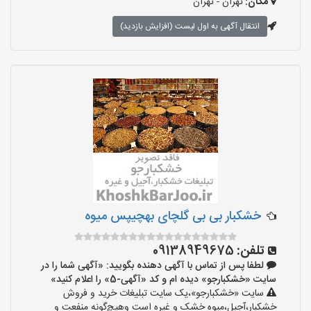
مکان:
تهران - تهران
انتقال آگهی به اول لیست (افزایش بازدید)
خشکبار بی بی گلچای بهچیپس میوه
تلفن:
09138949675
لطفا پس از تماس با آگهی دهنده بگویید: «آگهی شما را در
سایت «خشکبارجو» دیده ام و کد «آگهی-5» را اعلام کنید»
سایت «خشکبارجو»،یک سایت تبلیغات خرید و فروش
خشکبار،آجیل،میوه خشک و غیره است وهیچ‌گونه منفعت و