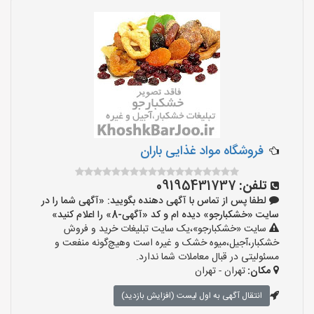
فروشگاه مواد غذایی باران
تلفن:
09195431737
لطفا پس از تماس با آگهی دهنده بگویید: «آگهی شما را در
سایت «خشکبارجو» دیده ام و کد «آگهی-8» را اعلام کنید»
سایت «خشکبارجو»،یک سایت تبلیغات خرید و فروش
خشکبار،آجیل،میوه خشک و غیره است وهیچ‌گونه منفعت و
مسئولیتی در قبال معاملات شما ندارد.
مکان:
تهران - تهران
انتقال آگهی به اول لیست (افزایش بازدید)