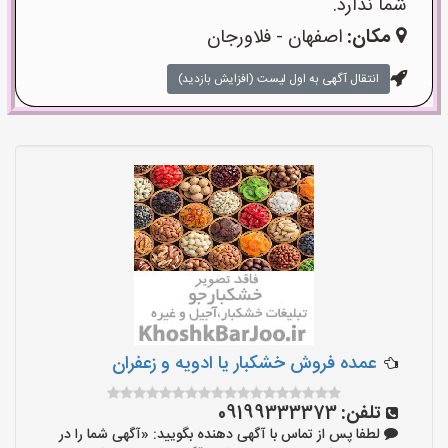
شما ندارد.
مکان:
اصفهان - فلاورجان
انتقال آگهی به اول لیست (افزایش بازدید)
عمده فروش خشکبار یا ادویه و زعفران
تلفن:
09199333373
لطفا پس از تماس با آگهی دهنده بگویید: «آگهی شما را در