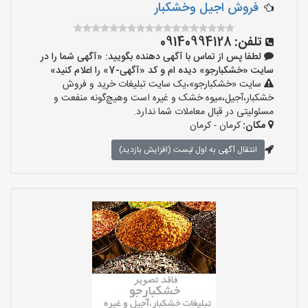
فروش اجیل وخشکبار
تلفن:
09140994128
لطفا پس از تماس با آگهی دهنده بگویید: «آگهی شما را در
سایت «خشکبارجو» دیده ام و کد «آگهی-7» را اعلام کنید»
سایت «خشکبارجو»،یک سایت تبلیغات خرید و فروش
خشکبار،آجیل،میوه خشک و غیره است وهیچ‌گونه منفعت و
مسئولیتی در قبال معاملات شما ندارد.
مکان:
کرمان - کرمان
انتقال آگهی به اول لیست (افزایش بازدید)