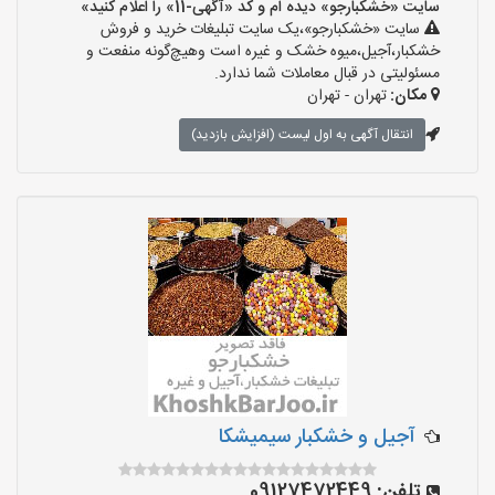
سایت «خشکبارجو» دیده ام و کد «آگهی-11» را اعلام کنید»
سایت «خشکبارجو»،یک سایت تبلیغات خرید و فروش
خشکبار،آجیل،میوه خشک و غیره است وهیچ‌گونه منفعت و
مسئولیتی در قبال معاملات شما ندارد.
مکان:
تهران - تهران
انتقال آگهی به اول لیست (افزایش بازدید)
آجیل و خشکبار سیمیشکا
تلفن:
09127472449