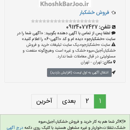
فروش خشکبار
تلفن:
09124077427
لطفا پس از تماس با آگهی دهنده بگویید: «آگهی شما را در
سایت «خشکبارجو» دیده ام و کد «آگهی-6» را اعلام کنید»
سایت «خشکبارجو»،یک سایت تبلیغات خرید و فروش
خشکبار،آجیل،میوه خشک و غیره است وهیچ‌گونه منفعت و
مسئولیتی در قبال معاملات شما ندارد.
مکان:
تهران - تهران
انتقال آگهی به اول لیست (افزایش بازدید)
1
2
بعدی
آخرین
اگر شما هم به کار خرید و فروش خشکبار،آجیل،میوه
خشک،تنقلات،خواربار و غیره مشغول هستید با کلیک روی دکمه
درج آگهی