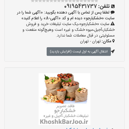
تلفن:
09195431737
لطفا پس از تماس با آگهی دهنده بگویید: «آگهی شما را در
سایت «خشکبارجو» دیده ام و کد «آگهی-8» را اعلام کنید»
سایت «خشکبارجو»،یک سایت تبلیغات خرید و فروش
خشکبار،آجیل،میوه خشک و غیره است وهیچ‌گونه منفعت و
مسئولیتی در قبال معاملات شما ندارد.
مکان:
تهران - تهران
انتقال آگهی به اول لیست (افزایش بازدید)