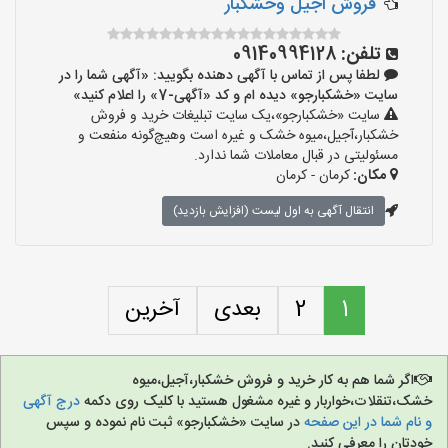
فروش اجیل وخشکبار
تلفن:
09140994128
لطفا پس از تماس با آگهی دهنده بگویید: «آگهی شما را در
سایت «خشکبارجو» دیده ام و کد «آگهی-7» را اعلام کنید»
سایت «خشکبارجو»،یک سایت تبلیغات خرید و فروش
خشکبار،آجیل،میوه خشک و غیره است وهیچ‌گونه منفعت و
مسئولیتی در قبال معاملات شما ندارد.
مکان:
کرمان - کرمان
انتقال آگهی به اول لیست (افزایش بازدید)
1
2
بعدی
آخرین
اگر شما هم به کار خرید و فروش خشکبار،آجیل،میوه
خشک،تنقلات،خواربار و غیره مشغول هستید با کلیک روی دکمه
درج آگهی
و نام شما در این صفحه
در سایت «خشکبارجو» ثبت نام نموده و سپس
خودتان را معرفی کنید.