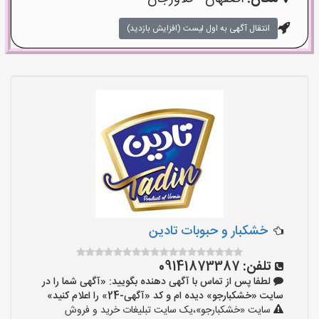
انتقال آگهی به اول لیست (افزایش بازدید)
خشکبار و حبوبات تادین
تلفن:
09141873387
لطفا پس از تماس با آگهی دهنده بگویید: «آگهی شما را در
سایت «خشکبارجو» دیده ام و کد «آگهی-24» را اعلام کنید»
سایت «خشکبارجو»،یک سایت تبلیغات خرید و فروش