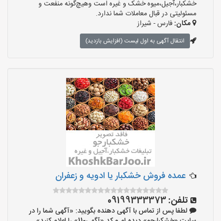
خشکبار،آجیل،میوه خشک و غیره است وهیچ‌گونه منفعت و
مسئولیتی در قبال معاملات شما ندارد.
مکان:
فارس - شیراز
انتقال آگهی به اول لیست (افزایش بازدید)
عمده فروش خشکبار یا ادویه و زعفران
تلفن:
09199333373
لطفا پس از تماس با آگهی دهنده بگویید: «آگهی شما را در