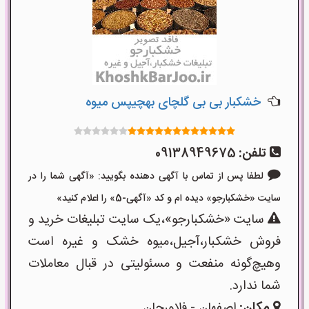
خشکبار بی بی گلچای بهچیپس میوه
تلفن:
09138949675
لطفا پس از تماس با آگهی دهنده بگویید: «آگهی شما را در
سایت «خشکبارجو» دیده ام و کد «آگهی-5» را اعلام کنید»
سایت «خشکبارجو»،یک سایت تبلیغات خرید و
فروش خشکبار،آجیل،میوه خشک و غیره است
وهیچ‌گونه منفعت و مسئولیتی در قبال معاملات
شما ندارد.
مکان:
اصفهان - فلاورجان