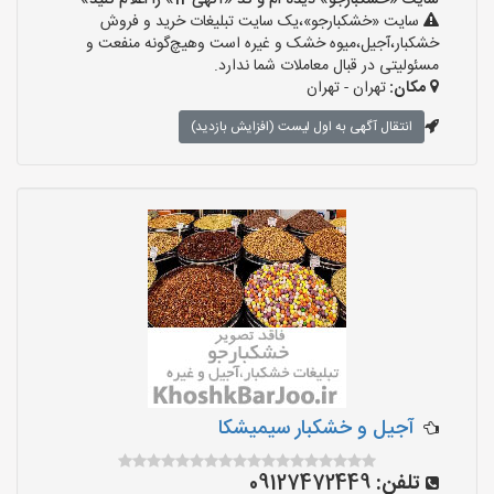
سایت «خشکبارجو» دیده ام و کد «آگهی-11» را اعلام کنید»
سایت «خشکبارجو»،یک سایت تبلیغات خرید و فروش
خشکبار،آجیل،میوه خشک و غیره است وهیچ‌گونه منفعت و
مسئولیتی در قبال معاملات شما ندارد.
مکان:
تهران - تهران
انتقال آگهی به اول لیست (افزایش بازدید)
آجیل و خشکبار سیمیشکا
تلفن:
09127472449