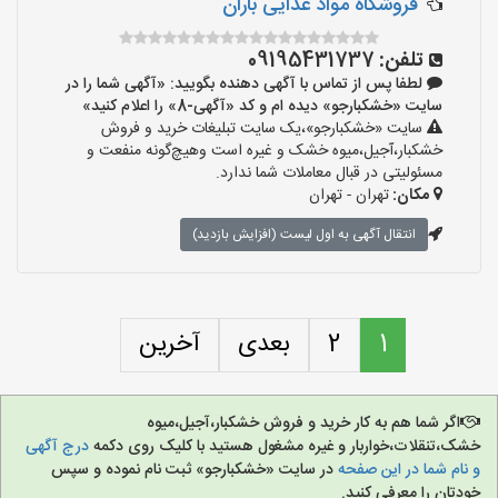
فروشگاه مواد غذایی باران
تلفن:
09195431737
لطفا پس از تماس با آگهی دهنده بگویید: «آگهی شما را در
سایت «خشکبارجو» دیده ام و کد «آگهی-8» را اعلام کنید»
سایت «خشکبارجو»،یک سایت تبلیغات خرید و فروش
خشکبار،آجیل،میوه خشک و غیره است وهیچ‌گونه منفعت و
مسئولیتی در قبال معاملات شما ندارد.
مکان:
تهران - تهران
انتقال آگهی به اول لیست (افزایش بازدید)
1
2
بعدی
آخرین
اگر شما هم به کار خرید و فروش خشکبار،آجیل،میوه
خشک،تنقلات،خواربار و غیره مشغول هستید با کلیک روی دکمه
درج آگهی
و نام شما در این صفحه
در سایت «خشکبارجو» ثبت نام نموده و سپس
خودتان را معرفی کنید.