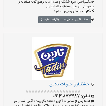
خشکبار،آجیل،میوه خشک و غیره است وهیچ‌گونه منفعت و
مسئولیتی در قبال معاملات شما ندارد.
مکان:
خراسان رضوی - مشهد
انتقال آگهی به اول لیست (افزایش بازدید)
خشکبار و حبوبات تادین
تلفن:
09141873387
لطفا پس از تماس با آگهی دهنده بگویید: «آگهی شما را در