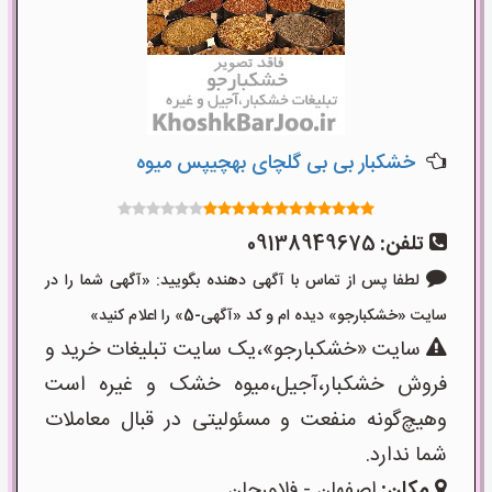
خشکبار بی بی گلچای بهچیپس میوه
تلفن:
09138949675
لطفا پس از تماس با آگهی دهنده بگویید: «آگهی شما را در
سایت «خشکبارجو» دیده ام و کد «آگهی-5» را اعلام کنید»
سایت «خشکبارجو»،یک سایت تبلیغات خرید و
فروش خشکبار،آجیل،میوه خشک و غیره است
وهیچ‌گونه منفعت و مسئولیتی در قبال معاملات
شما ندارد.
مکان:
اصفهان - فلاورجان