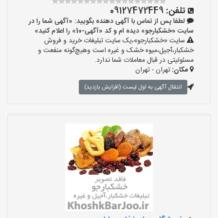
تلفن:
09127472449
لطفا پس از تماس با آگهی دهنده بگویید: «آگهی شما را در
سایت «خشکبارجو» دیده ام و کد «آگهی-10» را اعلام کنید»
سایت «خشکبارجو»،یک سایت تبلیغات خرید و فروش
خشکبار،آجیل،میوه خشک و غیره است وهیچ‌گونه منفعت و
مسئولیتی در قبال معاملات شما ندارد.
مکان:
تهران - تهران
انتقال آگهی به اول لیست (افزایش بازدید)