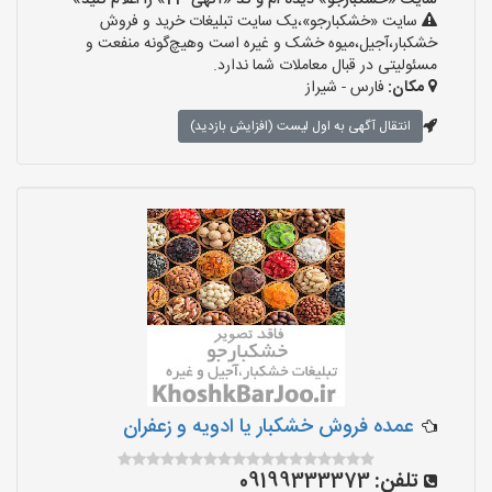
سایت «خشکبارجو» دیده ام و کد «آگهی-24» را اعلام کنید»
سایت «خشکبارجو»،یک سایت تبلیغات خرید و فروش
خشکبار،آجیل،میوه خشک و غیره است وهیچ‌گونه منفعت و
مسئولیتی در قبال معاملات شما ندارد.
مکان:
فارس - شیراز
انتقال آگهی به اول لیست (افزایش بازدید)
عمده فروش خشکبار یا ادویه و زعفران
تلفن:
09199333373