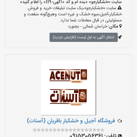
سایت «خشکبارجو» دیده ام و کد «آگهی-119» را اعلام کنید»
سایت «خشکبارجو»،یک سایت تبلیغات خرید و فروش
خشکبار،آجیل،میوه خشک و غیره است وهیچ‌گونه منفعت و
مسئولیتی در قبال معاملات شما ندارد.
مکان:
خراسان شمالی - بجنورد
انتقال آگهی به اول لیست (افزایش بازدید)
فروشگاه آجیل و خشکبار باقریان (آسنات)
تلفن:
09153056361