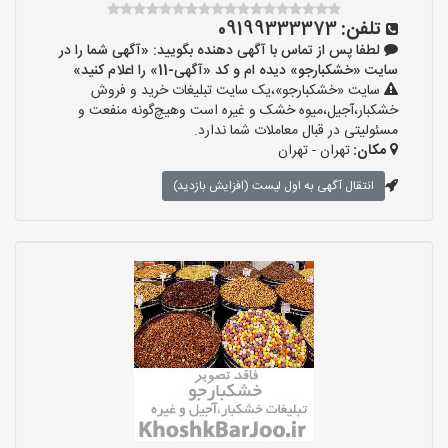
تلفن:
09199333373
لطفا پس از تماس با آگهی دهنده بگویید: «آگهی شما را در
سایت «خشکبارجو» دیده ام و کد «آگهی-11» را اعلام کنید»
سایت «خشکبارجو»،یک سایت تبلیغات خرید و فروش
خشکبار،آجیل،میوه خشک و غیره است وهیچ‌گونه منفعت و
مسئولیتی در قبال معاملات شما ندارد.
مکان:
تهران - تهران
انتقال آگهی به اول لیست (افزایش بازدید)