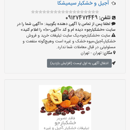
آجیل و خشکبار سیمیشکا
تلفن:
09127472449
لطفا پس از تماس با آگهی دهنده بگویید: «آگهی شما را در
سایت «خشکبارجو» دیده ام و کد «آگهی-10» را اعلام کنید»
سایت «خشکبارجو»،یک سایت تبلیغات خرید و فروش
خشکبار،آجیل،میوه خشک و غیره است وهیچ‌گونه منفعت و
مسئولیتی در قبال معاملات شما ندارد.
مکان:
تهران - تهران
انتقال آگهی به اول لیست (افزایش بازدید)