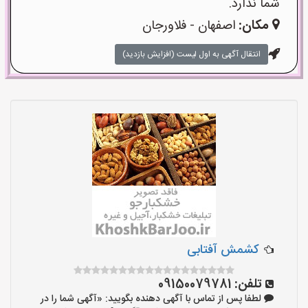
شما ندارد.
مکان:
اصفهان - فلاورجان
انتقال آگهی به اول لیست (افزایش بازدید)
کشمش آفتابی
تلفن:
09150079781
لطفا پس از تماس با آگهی دهنده بگویید: «آگهی شما را در