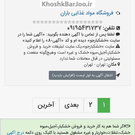
فروشگاه مواد غذایی باران
تلفن:
09195431737
لطفا پس از تماس با آگهی دهنده بگویید: «آگهی شما را در
سایت «خشکبارجو» دیده ام و کد «آگهی-8» را اعلام کنید»
سایت «خشکبارجو»،یک سایت تبلیغات خرید و فروش
خشکبار،آجیل،میوه خشک و غیره است وهیچ‌گونه منفعت و
مسئولیتی در قبال معاملات شما ندارد.
مکان:
تهران - تهران
انتقال آگهی به اول لیست (افزایش بازدید)
1
2
بعدی
آخرین
اگر شما هم به کار خرید و فروش خشکبار،آجیل،میوه
خشک،تنقلات،خواربار و غیره مشغول هستید با کلیک روی دکمه
درج آگهی