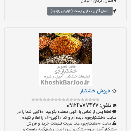
مکان:
کرمان - کرمان
انتقال آگهی به اول لیست (افزایش بازدید)
فروش خشکبار
تلفن:
09124077427
لطفا پس از تماس با آگهی دهنده بگویید: «آگهی شما را در
سایت «خشکبارجو» دیده ام و کد «آگهی-6» را اعلام کنید»
سایت «خشکبارجو»،یک سایت تبلیغات خرید و فروش
خشکبار،آجیل،میوه خشک و غیره است وهیچ‌گونه منفعت و